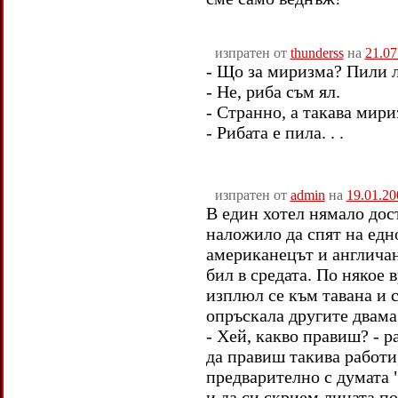
изпратен от
thunderss
на
21.07
- Що за миризма? Пили л
- Не, риба съм ял.
- Странно, а такава мириз
- Рибата е пила. . .
изпратен от
admin
на
19.01.20
В един хотел нямало дос
наложило да спят на едн
американецът и англичан
бил в средата. По някое 
изплюл се към тавана и 
опръскала другите двама
- Хей, какво правиш? - р
да правиш такива работи
предварително с думата 
и да си скрием лицата по