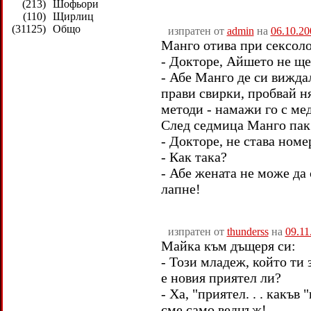
(213)
Шофьори
(110)
Щирлиц
(31125)
Общо
изпратен от
admin
на
06.10.20
Манго отива при сексоло
- Докторе, Айшето не ще
- Абе Манго де си вижда
прави свирки, пробвай н
методи - намажи го с ме
След седмица Манго пак
- Докторе, не става номе
- Как така?
- Абе жената не може да 
лапне!
изпратен от
thunderss
на
09.11
Майка към дъщеря си:
- Този младеж, който ти 
е новия приятел ли?
- Ха, "приятел. . . какъв
сме само веднъж!