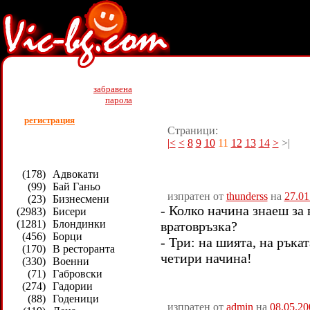
Най - добри вицове (31142)
забравена
парола
регистрация
Страници:
|<
<
8
9
10
11
12
13
14
>
>|
(178)
Адвокати
(99)
Бай Ганьо
изпратен от
thunderss
на
27.01
(23)
Бизнесмени
- Колко начина знаеш за 
(2983)
Бисери
(1281)
Блондинки
вратовръзка?
(456)
Борци
- Три: на шията, на ръката
(170)
В ресторанта
четири начина!
(330)
Военни
(71)
Габровски
(274)
Гадории
(88)
Годеници
изпратен от
admin
на
08.05.20