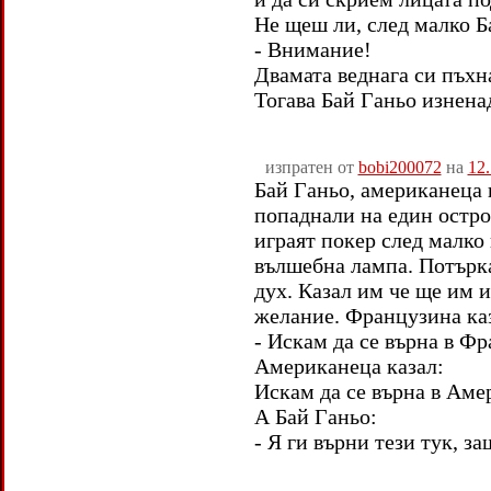
Не щеш ли, след малко Б
- Внимание!
Двамата веднага си пъхна
Тогава Бай Ганьо изнена
изпратен от
bobi200072
на
12.
Бай Ганьо, американеца
попаднали на един остро
играят покер след малко
вълшебна лампа. Потърка
дух. Казал им че ще им 
желание. Французина ка
- Искам да се върна в Фр
Американеца казал:
Искам да се върна в Аме
А Бай Ганьо:
- Я ги върни тези тук, з