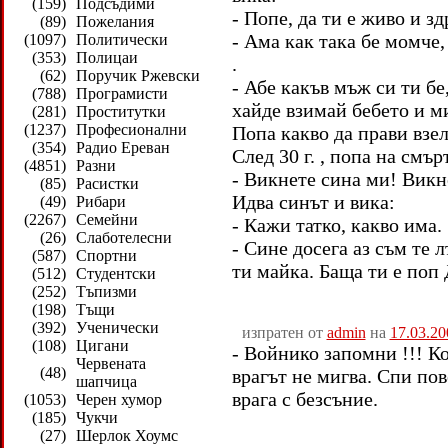
(159)
Подсъдими
- Попе, да ти е живо и зд
(89)
Пожелания
- Ама как така бе момче,
(1097)
Политически
(353)
Полицаи
.
(62)
Поручик Ржевски
- Абе какъв мъж си ти бе
(788)
Програмисти
хайде взимай бебето и ми
(281)
Проститутки
(1237)
Професионални
Попа какво да прави взел
(354)
Радио Ереван
След 30 г. , попа на смъ
(4851)
Разни
- Викнете сина ми! Викн
(85)
Расистки
Идва синът и вика:
(49)
Рибари
(2267)
Семейни
- Кажи татко, какво има.
(26)
Слаботелесни
- Сине досега аз съм те л
(587)
Спортни
ти майка. Баща ти е поп 
(512)
Студентски
(252)
Тъпизми
(198)
Тъщи
(392)
Ученически
изпратен от
admin
на
17.03.20
(108)
Цигани
- Войнико запомни !!! К
Червената
(48)
врагът не мигва. Спи по
шапчица
врага с безсъние.
(1053)
Черен хумор
(185)
Чукчи
(27)
Шерлок Хоумс