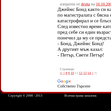
изпратен от
desita
на
16.10.20
Джеймс Бонд както си к
по магистралата с бясна 
катастрофирал и се блъс
След известно време кат
пред себе си един възра
понечил да му се предст
- Бонд, Джеймс Бонд!
А другият мъж казал:
- Петър, Свети Петър!
Страници:
|<
<
8
9
10
11
12
13
14
>
>|
Собствено Търсене
Copyright © 2008 - 2013
Всички права запазени.