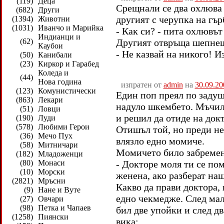
(119)
Деца
Срещнали се два охлюва -
(682)
Други
другият с черупка на гър
(1394)
Животни
(1031)
Иванчо и Марийка
- Как си? - пита охлювът
Индианци и
(62)
Другият отвръща шепне
Каубои
- Не казвай на никого! И
(50)
Канибали
(23)
Киркор и Гарабед
Коледа и
(44)
Нова година
изпратен от
admin
на
30.09.20
(123)
Комунистически
Един поп преял по задуш
(863)
Лекари
надуло шкембето. Мъчил 
(51)
Ловци
и решил да отиде на докт
(190)
Луди
(578)
Любими Герои
Отишъл той, но преди не
(36)
Мечо Пух
влязло едно момиче.
(58)
Митничари
Момичето било забремен
(182)
Младоженци
(80)
Монаси
- Докторе моля ти се по
(10)
Морски
женена, ако разберат на
(2821)
Мръсни
Какво да прави доктора, 
(9)
Нане и Вуте
едно чекмедже. След мал
(27)
Овчари
(98)
Петка и Чапаев
бил две упойки и след дв
(1258)
Пиянски
вика: