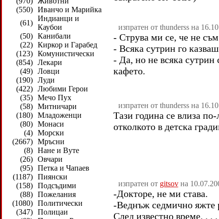
(970)
Животни
(550)
Иванчо и Марийка
Индианци и
(61)
Каубои
изпратен от thunderss на 16.1
(50)
Канибали
- Струва ми се, че не съм
(22)
Киркор и Гарабед
- Всяка сутрин го казваш
(123)
Комунистически
- Да, но не всяка сутрин
(854)
Лекари
кафето.
(49)
Ловци
(190)
Луди
(422)
Любими Герои
(35)
Мечо Пух
изпратен от thunderss на 16.1
(58)
Митничари
Тази година се влиза по-
(180)
Младоженци
(80)
Монаси
отколкото в детска гради
(4)
Морски
(2667)
Мръсни
(8)
Нане и Вуте
(26)
Овчари
(95)
Петка и Чапаев
(1187)
Пиянски
изпратен от
gitsov
на 10.07.20
(158)
Подсъдими
-Докторе, не ми става.
(88)
Пожелания
(1080)
Политически
-Веднъж седмично яжте 
(347)
Полицаи
След известно време. . . . .