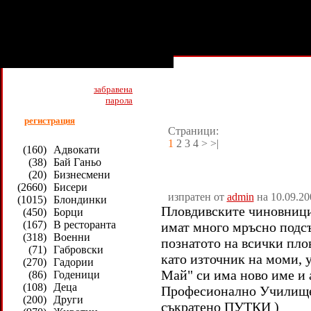
Най - добри вицове (26519)
забравена
парола
регистрация
Страници:
1
2 3 4 > >|
(160)
Адвокати
(38)
Бай Ганьо
(20)
Бизнесмени
(2660)
Бисери
изпратен от
admin
на 10.09.20
(1015)
Блондинки
Пловдивските чиновници
(450)
Борци
(167)
В ресторанта
имат много мръсно подсъ
(318)
Военни
познатото на всички пло
(71)
Габровски
като източник на моми,
(270)
Гадории
Май" си има ново име и 
(86)
Годеници
(108)
Деца
Професионално Училище 
(200)
Други
съкратено ПУТКИ )