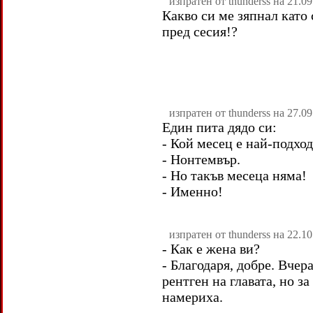
изпратен от thunderss на 21.0
Какво си ме зяпнал като
пред сесия!?
изпратен от thunderss на 27.0
Един пита дядо си:
- Кой месец е най-подход
- Нонтемвър.
- Но такъв месеца няма!
- Именно!
изпратен от thunderss на 22.1
- Как е жена ви?
- Благодаря, добре. Вчер
рентген на главата, но з
намериха.