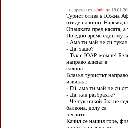
изпратен от
admin
на 18.01.20
Турист отива в Южна Аф
отиде на кино. Нарежда 
Опашката пред касата, а 
По едно време един му к
- Ама ти май не си тукаш
- Да, защо?
- Тук е ЮАР, момче! Бели
направо влизат в
салона.
Влязъл туристът направо
извикал:
- Ей, ама ти май не си от
- Да, как разбрахте?
- Че тук никой бял не се
балкона, долу са
негрите.
Качил се нашия горе, фи
попитал съседа си: