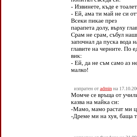
- Извинете, къде е тоале
- Ей, ама ти май не си от
Всеки пикае през
парапета долу, върху гла
Срам не срам, събул наш
започнал да пуска вода н
главите на черните. По е
вик:
- Ей, да не съм само аз н
малко!
изпратен от
admin
на 17.10.20
Момче се връща от учил
казва на майка си:
-Мамо, мамо растат ми ц
-Дреме ми на хуя, баща т