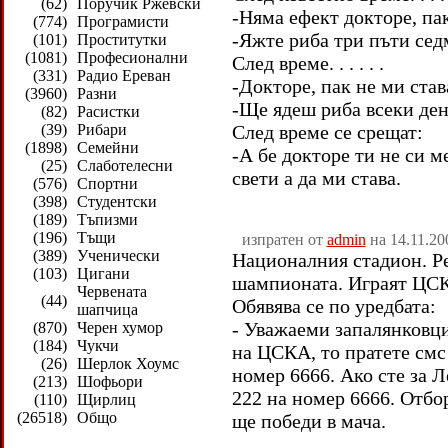
(62)
Поручик Ржевски
-Няма ефект докторе, пак
(774)
Програмисти
-Яжте риба три пъти сед
(101)
Проститутки
(1081)
Професионални
След време. . . . . .
(331)
Радио Ереван
-Докторе, пак не ми став
(3960)
Разни
-Ще ядеш риба всеки ден 
(82)
Расистки
(39)
Рибари
След време се срещат:
(1898)
Семейни
-А бе докторе ти не си м
(25)
Слаботелесни
свети а да ми става.
(576)
Спортни
(398)
Студентски
(189)
Тъпизми
(196)
Тъщи
изпратен от
admin
на 14.11.20
(389)
Ученически
Националния стадион. Р
(103)
Цигани
шампионата. Играят ЦСК
Червената
(44)
Обявява се по уредбата:
шапчица
- Уважаеми запалянковци
(870)
Черен хумор
(184)
Чукчи
на ЦСКА, то пратете смс 
(26)
Шерлок Хоумс
номер 6666. Ако сте за Л
(213)
Шофьори
222 на номер 6666. Отбо
(110)
Щирлиц
(26518)
Общо
ще победи в мача.