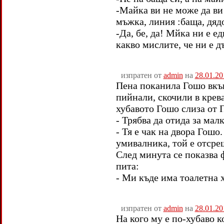
-Майка ви не може да ви
мъжка, линия :баща, дяд
-Да, бе, да! Мйка ни е ед
какво мислите, че ни е д
изпратен от
admin
на
28.01.20
Пена поканила Гошо вкъ
пийнали, скочили в крева
хубавото Гошо слиза от П
- Трябва да отида за малк
- Тя е чак на двора Гошо.
умивалника, той е отсре
След минута се показва 
пита:
- Ми къде има тоалетна 
изпратен от
admin
на
28.01.20
На кого му е по-хубаво к