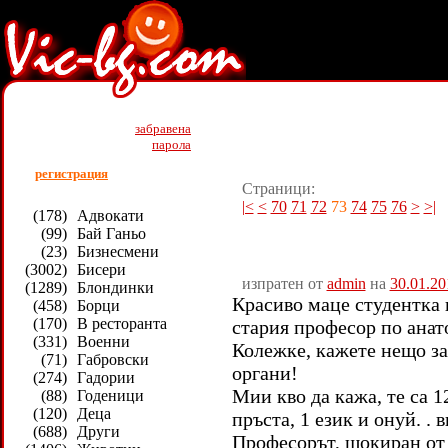
Най - нови вицове (31301)
забравена
парола
регистрация
Страници:
|<
<
70
71
72
73
74
75
76
>
>|
(178)
Адвокати
(99)
Бай Ганьо
(23)
Бизнесмени
(3002)
Бисери
изпратен от
admin
на
30.01.20
(1289)
Блондинки
Красиво маце студентка 
(458)
Борци
(170)
В ресторанта
стария професор по анат
(331)
Военни
Колежке, кажете нещо з
(71)
Габровски
органи!
(274)
Гадории
Мии кво да кажа, те са 1
(88)
Годеници
(120)
Деца
пръста, 1 език и онуй. . 
(688)
Други
Професорът, шокиран от 