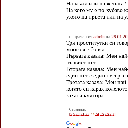
На мъжа или на жената?
На кого му е по-хубаво к
ухото на пръста или на у
изпратен от
admin
на
28.01.20
Три проститутки си гово
много я е боляло.
Първата казала: Мен на
първият път.
Втората казала: Мен най
един път с един негър, с
Третата казала: Мен най
когато си карах колелото
захапа клитора.
Страници:
|<
<
70
71
72
73
74
75
76
>
>|