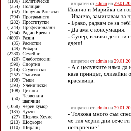
(1106)
Политически
изпратен от
admin
на
29.01.20
(354)
Полицаи
Иванчо и Марийка си гов
(62)
Поручик Ржевски
- Иванчо, заминавам за 
(794)
Програмисти
(282)
Проститутки
- Браво, радвам се за теб!
(1244)
Професионални
- Да ама с консумация.
(354)
Радио Ереван
- Супер, всичко дето ти с
(4890)
Разни
ядеш!
(85)
Расистки
(49)
Рибари
(2280)
Семейни
(26)
Слаботелесни
изпратен от
admin
на
29.01.20
(590)
Спортни
- А с целувките няма да и
(514)
Студентски
каза принцът, слизайки 
(252)
Тъпизми
красавица.
(198)
Тъщи
(393)
Ученически
(108)
Цигани
Червената
(50)
шапчица
(1058)
Черен хумор
изпратен от
admin
на
29.01.20
(185)
Чукчи
- Толкова много съм спес
(27)
Шерлок Хоумс
че тия черни дни вече ги
(213)
Шофьори
нетърпение!
(110)
Щирлиц