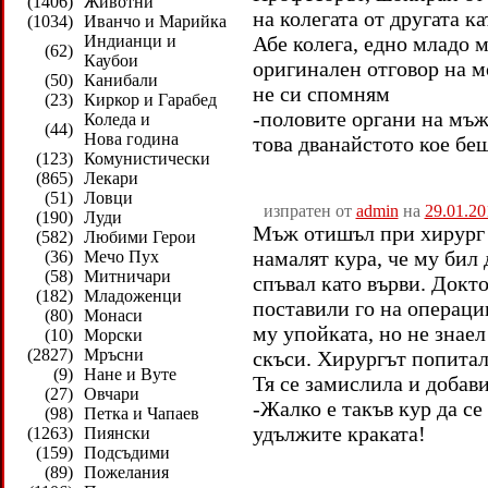
(1406)
Животни
на колегата от другата ка
(1034)
Иванчо и Марийка
Индианци и
Абе колега, едно младо 
(62)
Каубои
оригинален отговор на м
(50)
Канибали
не си спомням
(23)
Киркор и Гарабед
-половите органи на мъжа 
Коледа и
(44)
Нова година
това дванайстото кое беш
(123)
Комунистически
(865)
Лекари
(51)
Ловци
изпратен от
admin
на
29.01.20
(190)
Луди
Мъж отишъл при хирург 
(582)
Любими Герои
намалят кура, че му бил 
(36)
Мечо Пух
(58)
Митничари
спъвал като върви. Докто
(182)
Младоженци
поставили го на операци
(80)
Монаси
му упойката, но не знаел
(10)
Морски
(2827)
Мръсни
скъси. Хирургът попитал 
(9)
Нане и Вуте
Тя се замислила и добави
(27)
Овчари
-Жалко е такъв кур да се
(98)
Петка и Чапаев
удължите краката!
(1263)
Пиянски
(159)
Подсъдими
(89)
Пожелания