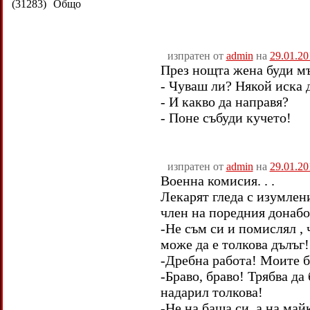
(31283)
Общо
изпратен от
admin
на
29.01.20
През нощта жена буди м
- Чуваш ли? Някой иска д
- И какво да направя?
- Поне събуди кучето!
изпратен от
admin
на
29.01.20
Военна комисия. . .
Лекарят гледа с изумлен
член на поредния донабор
-Не съм си и помислял ,
може да е толкова дълъг!
-Дребна работа! Моите б
-Браво, браво! Трябва да 
надарил толкова!
-Не на баща си, а на май