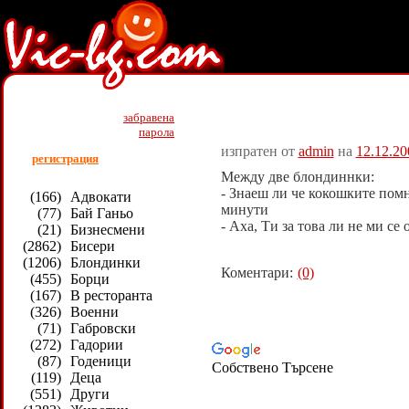
Всички >> Блондинки >> Ви
забравена
парола
изпратен от
admin
на
12.12.20
регистрация
Между две блондиннки:
- Знаеш ли че кокошките пом
(166)
Адвокати
минути
(77)
Бай Ганьо
- Аха, Ти за това ли не ми се 
(21)
Бизнесмени
(2862)
Бисери
(1206)
Блондинки
Коментари:
(0)
(455)
Борци
(167)
В ресторанта
(326)
Военни
(71)
Габровски
(272)
Гадории
(87)
Годеници
Собствено Търсене
(119)
Деца
(551)
Други