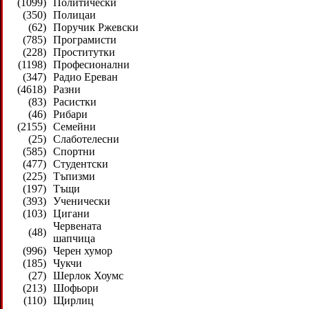
(1099)
Политически
(350)
Полицаи
(62)
Поручик Ржевски
(785)
Програмисти
(228)
Проститутки
(1198)
Професионални
(347)
Радио Ереван
(4618)
Разни
(83)
Расистки
(46)
Рибари
(2155)
Семейни
(25)
Слаботелесни
(585)
Спортни
(477)
Студентски
(225)
Тъпизми
(197)
Тъщи
(393)
Ученически
(103)
Цигани
Червената
(48)
шапчица
(996)
Черен хумор
(185)
Чукчи
(27)
Шерлок Хоумс
(213)
Шофьори
(110)
Щирлиц