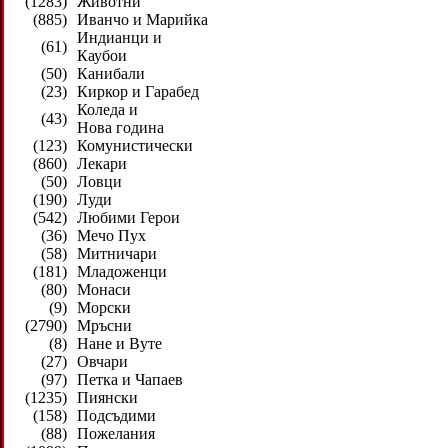
(1283)
Животни
(885)
Иванчо и Марийка
Индианци и
(61)
Каубои
(50)
Канибали
(23)
Киркор и Гарабед
Коледа и
(43)
Нова година
(123)
Комунистически
(860)
Лекари
(50)
Ловци
(190)
Луди
(542)
Любими Герои
(36)
Мечо Пух
(58)
Митничари
(181)
Младоженци
(80)
Монаси
(9)
Морски
(2790)
Мръсни
(8)
Нане и Вуте
(27)
Овчари
(97)
Петка и Чапаев
(1235)
Пиянски
(158)
Подсъдими
(88)
Пожелания