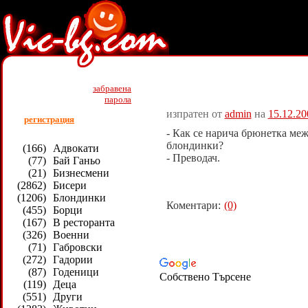
Всички >> Блондинки >> Ви
забравена
парола
изпратен от
admin
на
15.12.20
регистрация
- Как се нарича брюнетка меж
блондинки?
(166)
Адвокати
- Преводач.
(77)
Бай Ганьо
(21)
Бизнесмени
(2862)
Бисери
(1206)
Блондинки
Коментари:
(0)
(455)
Борци
(167)
В ресторанта
(326)
Военни
(71)
Габровски
(272)
Гадории
(87)
Годеници
Собствено Търсене
(119)
Деца
(551)
Други