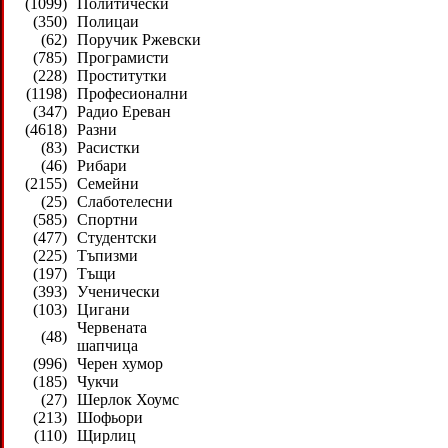
(1099)
Политически
(350)
Полицаи
(62)
Поручик Ржевски
(785)
Програмисти
(228)
Проститутки
(1198)
Професионални
(347)
Радио Ереван
(4618)
Разни
(83)
Расистки
(46)
Рибари
(2155)
Семейни
(25)
Слаботелесни
(585)
Спортни
(477)
Студентски
(225)
Тъпизми
(197)
Тъщи
(393)
Ученически
(103)
Цигани
Червената
(48)
шапчица
(996)
Черен хумор
(185)
Чукчи
(27)
Шерлок Хоумс
(213)
Шофьори
(110)
Щирлиц