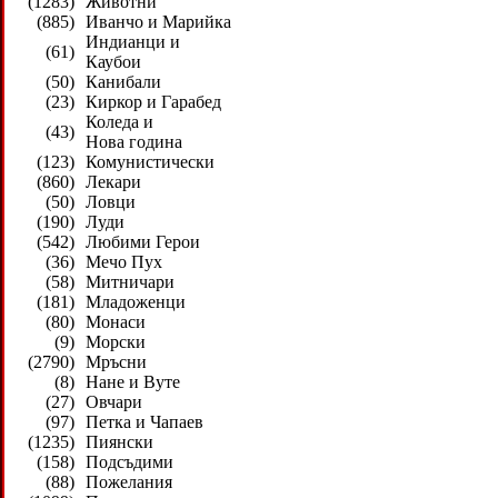
(1283)
Животни
(885)
Иванчо и Марийка
Индианци и
(61)
Каубои
(50)
Канибали
(23)
Киркор и Гарабед
Коледа и
(43)
Нова година
(123)
Комунистически
(860)
Лекари
(50)
Ловци
(190)
Луди
(542)
Любими Герои
(36)
Мечо Пух
(58)
Митничари
(181)
Младоженци
(80)
Монаси
(9)
Морски
(2790)
Мръсни
(8)
Нане и Вуте
(27)
Овчари
(97)
Петка и Чапаев
(1235)
Пиянски
(158)
Подсъдими
(88)
Пожелания