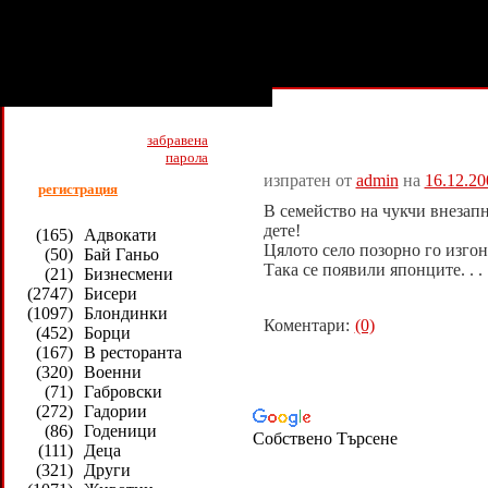
Всички >> Чукчи >> Виц # 1
забравена
парола
изпратен от
admin
на
16.12.20
регистрация
В семейство на чукчи внезап
дете!
(165)
Адвокати
Цялото село позорно го изгон
(50)
Бай Ганьо
Така се появили японците. . .
(21)
Бизнесмени
(2747)
Бисери
(1097)
Блондинки
Коментари:
(0)
(452)
Борци
(167)
В ресторанта
(320)
Военни
(71)
Габровски
(272)
Гадории
(86)
Годеници
Собствено Търсене
(111)
Деца
(321)
Други