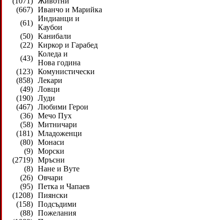
(1071)
Животни
(667)
Иванчо и Марийка
Индианци и
(61)
Каубои
(50)
Канибали
(22)
Киркор и Гарабед
Коледа и
(43)
Нова година
(123)
Комунистически
(858)
Лекари
(49)
Ловци
(190)
Луди
(467)
Любими Герои
(36)
Мечо Пух
(58)
Митничари
(181)
Младоженци
(80)
Монаси
(9)
Морски
(2719)
Мръсни
(8)
Нане и Вуте
(26)
Овчари
(95)
Петка и Чапаев
(1208)
Пиянски
(158)
Подсъдими
(88)
Пожелания